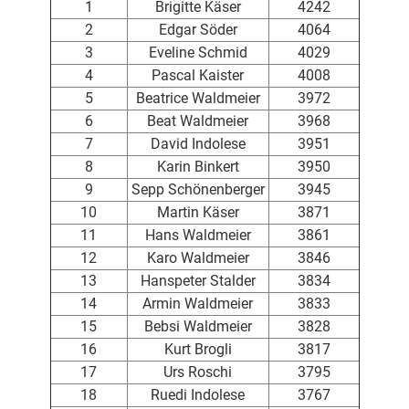
1
Brigitte Käser
4242
2
Edgar Söder
4064
3
Eveline Schmid
4029
4
Pascal Kaister
4008
5
Beatrice Waldmeier
3972
6
Beat Waldmeier
3968
7
David Indolese
3951
8
Karin Binkert
3950
9
Sepp Schönenberger
3945
10
Martin Käser
3871
11
Hans Waldmeier
3861
12
Karo Waldmeier
3846
13
Hanspeter Stalder
3834
14
Armin Waldmeier
3833
15
Bebsi Waldmeier
3828
16
Kurt Brogli
3817
17
Urs Roschi
3795
18
Ruedi Indolese
3767