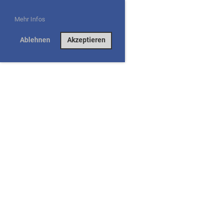
Mehr Infos
Ablehnen
Akzeptieren
Eidgenössisches Weidlingswettfahren 2026