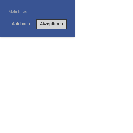
Mehr Infos
Ablehnen
Akzeptieren
Eidgenössisches Weidlingswettfahren 2026